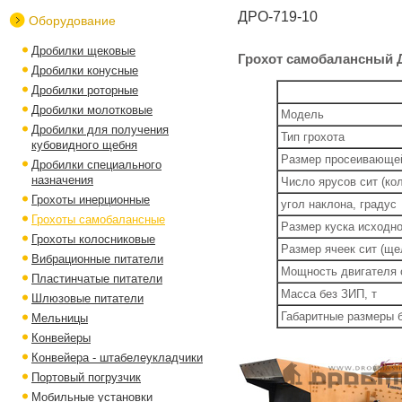
ДРО-719-10
Оборудование
Дробилки щековые
Грохот самобалансный 
Дробилки конусные
Дробилки роторные
Дробилки молотковые
Модель
Дробилки для получения
Тип грохота
кубовидного щебня
Размер просеивающей
Дробилки специального
назначения
Число ярусов сит (ко
Грохоты инерционные
угол наклона, градус
Грохоты самобалансные
Размер куска исходн
Грохоты колосниковые
Размер ячеек сит (щ
Вибрационные питатели
Мощность двигателя о
Пластинчатые питатели
Масса без ЗИП, т
Шлюзовые питатели
Габаритные размеры б
Мельницы
Конвейеры
Конвейера - штабелеукладчики
Портовый погрузчик
Мобильные установки