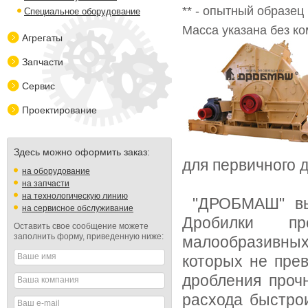
** - опытный образец
Специальное оборудование
Масса указана без к
Агрегаты
Запчасти
Сервис
Проектирование
Здесь можно оформить заказ:
для первичного 
на оборудование
на запчасти
на технологическую линию
"ДРОБМАШ" вып
на сервисное обслуживание
Дробилки пр
Оставить свое сообщение можете
заполнить форму, приведенную ниже:
малообразивны
Ваше имя
которых не пре
дробления проч
Ваша компания
расхода быстро
Ваш e-mail