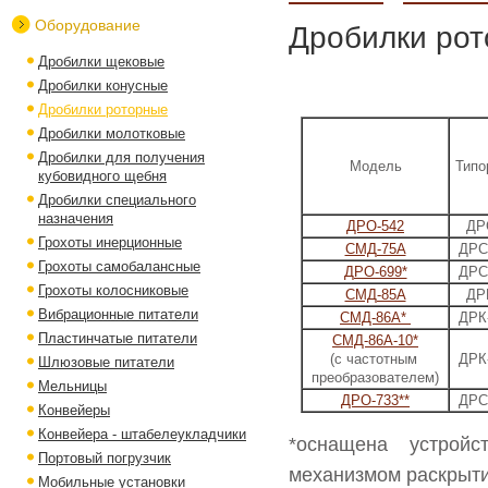
Оборудование
Дробилки ро
Дробилки щековые
Дробилки конусные
Дробилки роторные
Дробилки молотковые
Дробилки для получения
Модель
Типо
кубовидного щебня
Дробилки специального
назначения
ДРО-542
ДР
Грохоты инерционные
СМД-75А
ДРС
Грохоты самобалансные
ДРО-699*
ДРС
Грохоты колосниковые
СМД-85А
ДР
Вибрационные питатели
СМД-86А*
ДРК
Пластинчатые питатели
СМД-86А-10*
(с частотным
ДРК
Шлюзовые питатели
преобразователем)
Мельницы
ДРО-733**
ДРС
Конвейеры
Конвейера - штабелеукладчики
*оснащена устройс
Портовый погрузчик
механизмом раскрыти
Мобильные установки