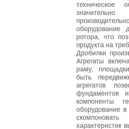
техническое 
значительн
производител
оборудование 
ротора, что поз
продукта на тре
Дробилки произв
Агрегаты включ
раму, площадки
быть передвиж
агрегатов поз
фундаментов и
компоненты те
оборудование в 
скомпоновать
характеристик в