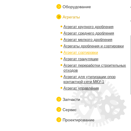
Оборудование
Агрегаты
Агрегат крупного дробления
Агрегат среднего дробления
Агрегат мелкого дробления
Агрегаты дробления и сортировки
Агрегат сортировки
Агрегат грануляции
Агрегат переработки строительных
отходов
Агрегат для утилизации опор
контактной сети МКУ-1
Агрегат управления
Запчасти
Сервис
Проектирование