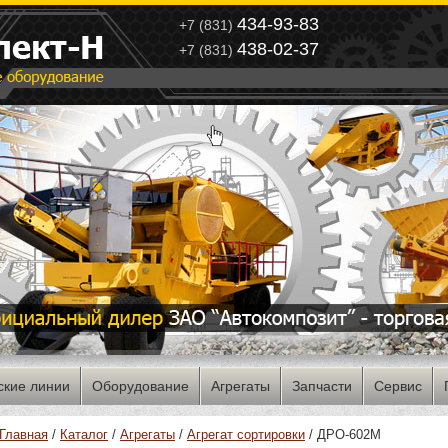
434-93-83
+7 (831)
438-02-37
+7 (831)
ские линии
Оборудование
Агрегаты
Запчасти
Сервис
Главная
/
Каталог
/
Агрегаты
/
Агрегат сортировки
/ ДРО-602M